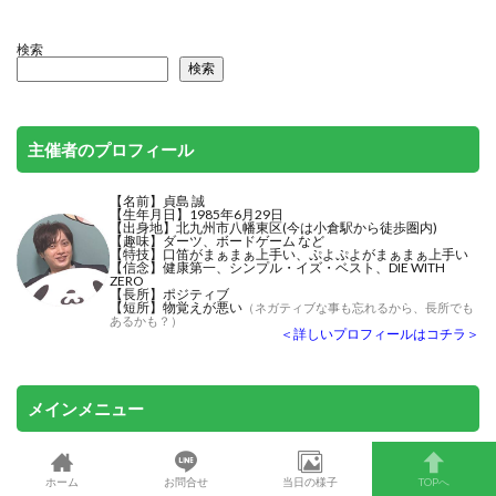
検索
検索
主催者のプロフィール
【名前】貞島 誠
【生年月日】1985年6月29日
【出身地】北九州市八幡東区(今は小倉駅から徒歩圏内)
【趣味】ダーツ、ボードゲーム など
【特技】
口笛がまぁまぁ上手い
、ぷよぷよがまぁまぁ上手い
【信念】健康第一、シンプル・イズ・ベスト、DIE WITH
ZERO
【長所】ポジティブ
【短所】物覚えが悪い
（ネガティブな事も忘れるから、長所でも
あるかも？）
＜詳しいプロフィールはコチラ＞
メインメニュー
日程＆料金
ホーム
お問合せ
当日の様子
TOPへ