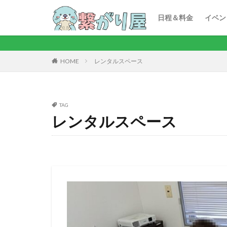
ボー
カラ
カフ
ビリ
謎解
おし
ボウ
プチ
キーワード
日程＆料金
イベン
ボー
カラ
カフ
ビリ
謎解
おし
ボウ
プチ
【PR】2025/11
レンタルスペース
HOME
TAG
レンタルスペース