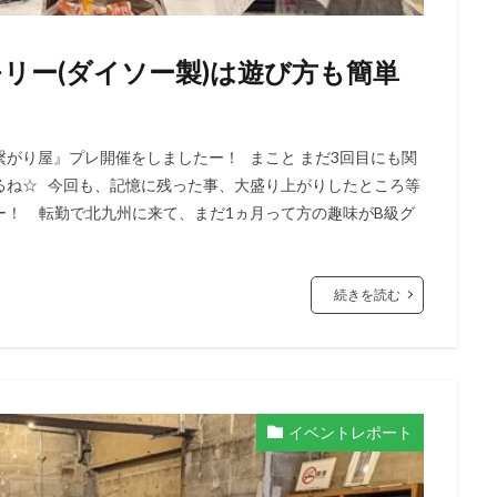
メモリー(ダイソー製)は遊び方も簡単
『繋がり屋』プレ開催をしましたー！ まこと まだ3回目にも関
るね☆ 今回も、記憶に残った事、大盛り上がりしたところ等
ー！ 転勤で北九州に来て、まだ1ヵ月って方の趣味がB級グ
続きを読む
イベントレポート