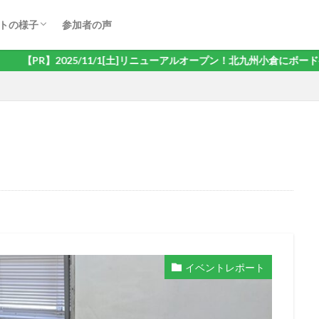
ドゲーム会
オケ会
ェ会
ヤード・ダーツ会
き会
ゃべり交流会
リング会
大会
トの様子
参加者の声
ドゲーム会
オケ会
ェ会
ヤード・ダーツ会
き会
ゃべり交流会
リング会
大会
/1[土]リニューアルオープン！北九州小倉にボードゲームや卓球などで遊
イベントレポート