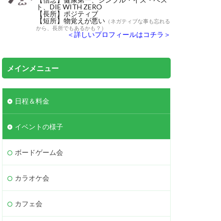
ト、DIE WITH ZERO
【長所】ポジティブ
【短所】物覚えが悪い
（ネガティブな事も忘れる
から、長所でもあるかも？）
＜詳しいプロフィールはコチラ＞
メインメニュー
日程＆料金
イベントの様子
ボードゲーム会
カラオケ会
カフェ会