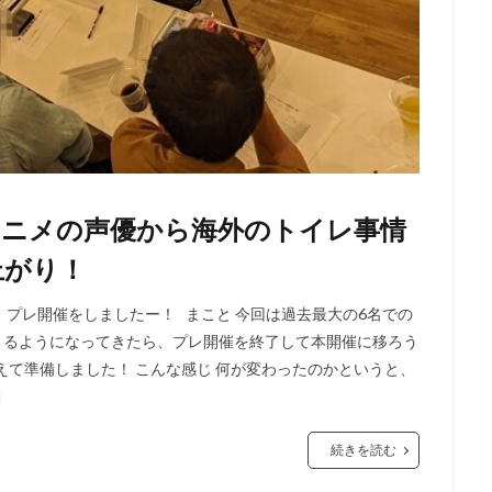
気アニメの声優から海外のトイレ事情
上がり！
屋』プレ開催をしましたー！ まこと 今回は過去最大の6名での
まるようになってきたら、プレ開催を終了して本開催に移ろう
えて準備しました！ こんな感じ 何が変わったのかというと、
]
続きを読む