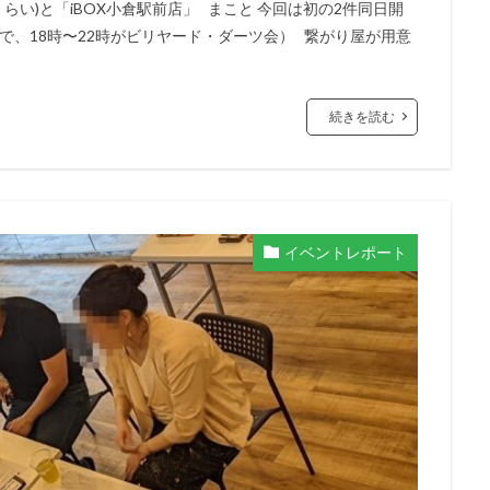
らい)と「iBOX小倉駅前店」 まこと 今回は初の2件同日開
会で、18時〜22時がビリヤード・ダーツ会） 繋がり屋が用意
続きを読む
イベントレポート