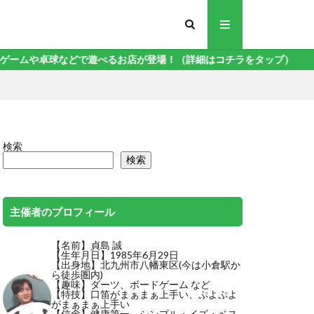
べるお店が登場！（詳細はコチラをタップ）
検索
検索
主催者のプロフィール
【名前】貞島 誠
【生年月日】1985年6月29日
【出身地】北九州市八幡東区(今は小倉駅か
ら徒歩圏内)
【趣味】ダーツ、ボードゲーム など
【特技】
口笛がまぁまぁ上手い
、ぷよぷよ
がまぁまぁ上手い
【信念】健康第一、シンプル・イズ・ベス