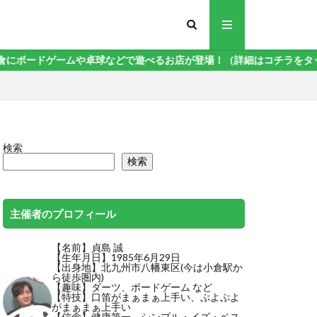
にボードゲームや卓球などで遊べるお店が登場！（詳細はコチラをタップ）
検索
検索
主催者のプロフィール
【名前】貞島 誠
【生年月日】1985年6月29日
【出身地】北九州市八幡東区(今は小倉駅か
ら徒歩圏内)
【趣味】ダーツ、ボードゲーム など
【特技】
口笛がまぁまぁ上手い
、ぷよぷよ
がまぁまぁ上手い
【信念】健康第一、シンプル・イズ・ベス