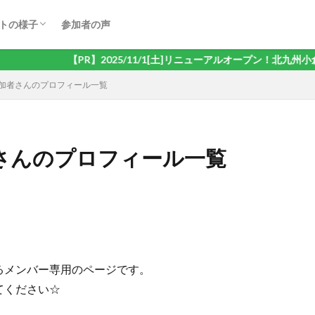
ドゲーム会
オケ会
ェ会
ヤード・ダーツ会
き会
ゃべり交流会
リング会
大会
トの様子
参加者の声
ドゲーム会
オケ会
ェ会
ヤード・ダーツ会
き会
ゃべり交流会
リング会
大会
【PR】2025/11/1[土]リニューアルオープン！北九州小倉
の参加者さんのプロフィール一覧
加者さんのプロフィール一覧
るメンバー専用のページです。
てください☆