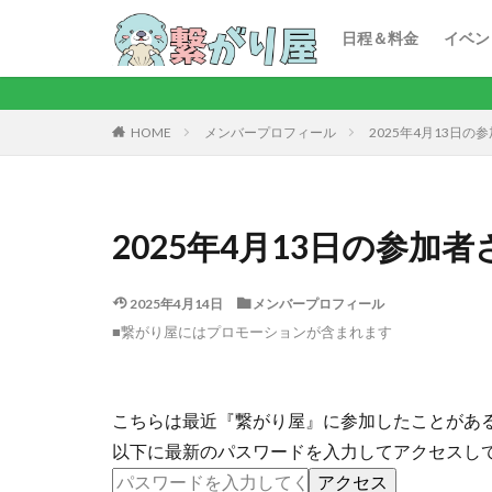
ボー
カラ
カフ
ビリ
謎解
おし
ボウ
プチ
キーワード
日程＆料金
イベン
ボー
カラ
カフ
ビリ
謎解
おし
ボウ
プチ
メンバープロフィール
2025年4月13日
HOME
2025年4月13日の参
2025年4月14日
メンバープロフィール
■繋がり屋にはプロモーションが含まれます
こちらは最近『繋がり屋』に参加したことがあ
以下に最新のパスワードを入力してアクセスし