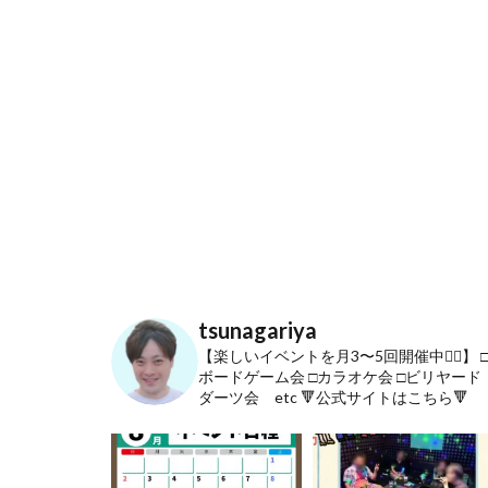
tsunagariya
【楽しいイベントを月3〜5回開催中🙋‍♂️】
ボードゲーム会
□カラオケ会
□ビリヤード
ダーツ会 etc
🔻公式サイトはこちら🔻