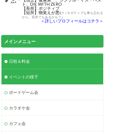
ト、DIE WITH ZERO
【長所】ポジティブ
【短所】物覚えが悪い
（ネガティブな事も忘れる
から、長所でもあるかも？）
＜詳しいプロフィールはコチラ＞
メインメニュー
日程＆料金
イベントの様子
ボードゲーム会
カラオケ会
カフェ会