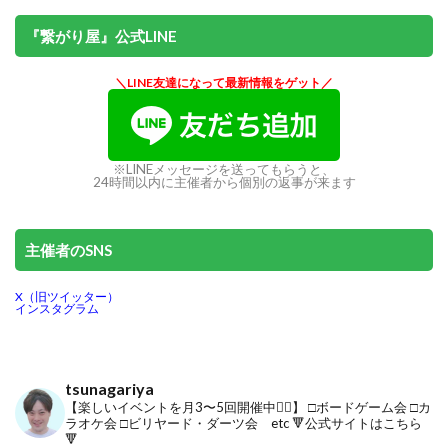
『繋がり屋』公式LINE
＼LINE友達になって最新情報をゲット／
※LINEメッセージを送ってもらうと、
24時間以内に主催者から個別の返事が来ます
主催者のSNS
X（旧ツイッター）
インスタグラム
tsunagariya
【楽しいイベントを月3〜5回開催中🙋‍♂️】
□ボードゲーム会
□カ
ラオケ会
□ビリヤード・ダーツ会 etc
🔻公式サイトはこちら
🔻