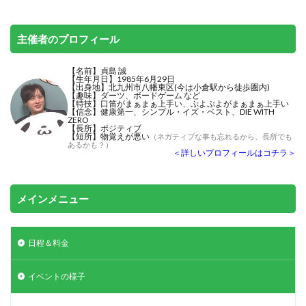
主催者のプロフィール
【名前】貞島 誠
【生年月日】1985年6月29日
【出身地】北九州市八幡東区(今は小倉駅から徒歩圏内)
【趣味】ダーツ、ボードゲーム など
【特技】
口笛がまぁまぁ上手い
、ぷよぷよがまぁまぁ上手い
【信念】健康第一、シンプル・イズ・ベスト、DIE WITH
ZERO
【長所】ポジティブ
【短所】物覚えが悪い
（ネガティブな事も忘れるから、長所でも
あるかも？）
＜詳しいプロフィールはコチラ＞
メインメニュー
日程＆料金
イベントの様子