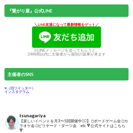
『繋がり屋』公式LINE
＼LINE友達になって最新情報をゲット／
※LINEメッセージを送ってもらうと、
24時間以内に主催者から個別の返事が来ます
主催者のSNS
X（旧ツイッター）
インスタグラム
tsunagariya
【楽しいイベントを月3〜5回開催中🙋‍♂️】
□ボードゲーム会
□カ
ラオケ会
□ビリヤード・ダーツ会 etc
🔻公式サイトはこちら
🔻