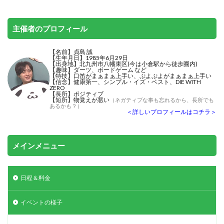
主催者のプロフィール
【名前】貞島 誠
【生年月日】1985年6月29日
【出身地】北九州市八幡東区(今は小倉駅から徒歩圏内)
【趣味】ダーツ、ボードゲーム など
【特技】
口笛がまぁまぁ上手い
、ぷよぷよがまぁまぁ上手い
【信念】健康第一、シンプル・イズ・ベスト、DIE WITH
ZERO
【長所】ポジティブ
【短所】物覚えが悪い
（ネガティブな事も忘れるから、長所でも
あるかも？）
＜詳しいプロフィールはコチラ＞
メインメニュー
日程＆料金
イベントの様子