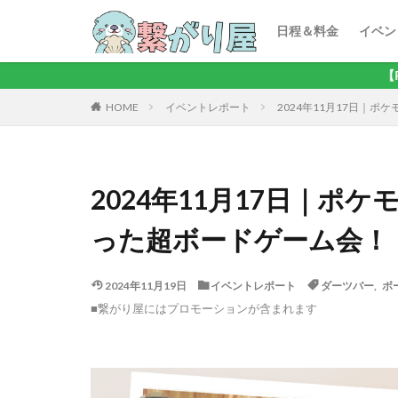
ボー
カラ
カフ
ビリ
謎解
おし
ボウ
プチ
キーワード
日程＆料金
イベン
ボー
カラ
カフ
ビリ
謎解
おし
ボウ
プチ
【PR】2025/11/1
イベントレポート
2024年11月17日｜
HOME
2024年11月17日｜
った超ボードゲーム会！
2024年11月19日
イベントレポート
ダーツバー
,
ボ
■繋がり屋にはプロモーションが含まれます