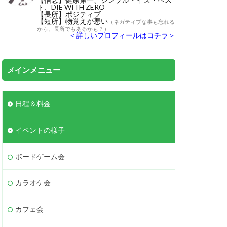
ト、DIE WITH ZERO
【長所】ポジティブ
【短所】物覚えが悪い
（ネガティブな事も忘れる
から、長所でもあるかも？）
＜詳しいプロフィールはコチラ＞
メインメニュー
日程＆料金
イベントの様子
ボードゲーム会
カラオケ会
カフェ会