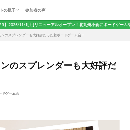
ドゲーム会
オケ会
ェ会
ヤード・ダーツ会
き会
ゃべり交流会
リング会
大会
トの様子
参加者の声
ドゲーム会
オケ会
ェ会
ヤード・ダーツ会
き会
ゃべり交流会
リング会
大会
[土]リニューアルオープン！北九州小倉にボードゲームや卓球などで遊べるお
ポケモンのスプレンダーも大好評だった超ボードゲーム会！
ポケモンのスプレンダーも大好評だ
ードゲーム会