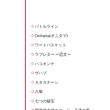
バトルライン
Onitama(オニタマ)
ワードバスケット
ラブレター ー恋文ー
ハコオンナ
ザハブ
カタカナーシ
六華
七つの秘宝