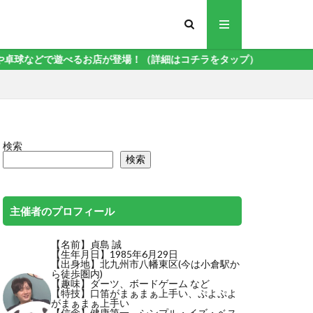
店が登場！（詳細はコチラをタップ）
検索
検索
主催者のプロフィール
【名前】貞島 誠
【生年月日】1985年6月29日
【出身地】北九州市八幡東区(今は小倉駅か
ら徒歩圏内)
【趣味】ダーツ、ボードゲーム など
【特技】
口笛がまぁまぁ上手い
、ぷよぷよ
がまぁまぁ上手い
【信念】健康第一、シンプル・イズ・ベス