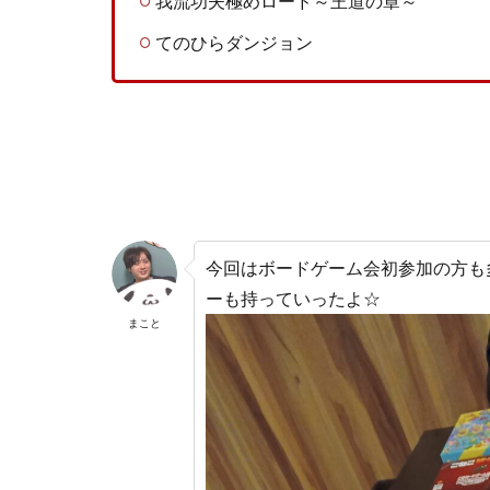
我流功夫極めロード～王道の章～
てのひらダンジョン
今回はボードゲーム会初参加の方も
ーも持っていったよ☆
まこと