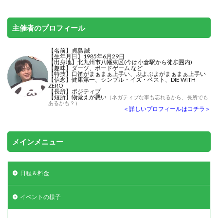
主催者のプロフィール
【名前】貞島 誠
【生年月日】1985年6月29日
【出身地】北九州市八幡東区(今は小倉駅から徒歩圏内)
【趣味】ダーツ、ボードゲーム など
【特技】
口笛がまぁまぁ上手い
、ぷよぷよがまぁまぁ上手い
【信念】健康第一、シンプル・イズ・ベスト、DIE WITH
ZERO
【長所】ポジティブ
【短所】物覚えが悪い
（ネガティブな事も忘れるから、長所でも
あるかも？）
＜詳しいプロフィールはコチラ＞
メインメニュー
日程＆料金
イベントの様子