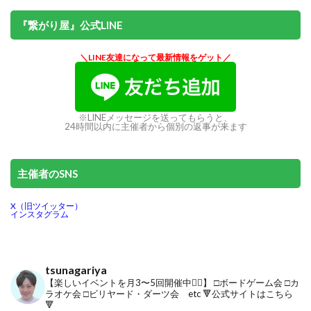
『繋がり屋』公式LINE
＼LINE友達になって最新情報をゲット／
※LINEメッセージを送ってもらうと、
24時間以内に主催者から個別の返事が来ます
主催者のSNS
X（旧ツイッター）
インスタグラム
tsunagariya
【楽しいイベントを月3〜5回開催中🙋‍♂️】
□ボードゲーム会
□カ
ラオケ会
□ビリヤード・ダーツ会 etc
🔻公式サイトはこちら
🔻