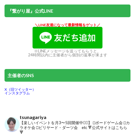
『繋がり屋』公式LINE
＼LINE友達になって最新情報をゲット／
※LINEメッセージを送ってもらうと、
24時間以内に主催者から個別の返事が来ます
主催者のSNS
X（旧ツイッター）
インスタグラム
tsunagariya
【楽しいイベントを月3〜5回開催中🙋‍♂️】
□ボードゲーム会
□カ
ラオケ会
□ビリヤード・ダーツ会 etc
🔻公式サイトはこちら
🔻