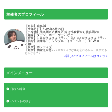
主催者のプロフィール
【名前】貞島 誠
【生年月日】1985年6月29日
【出身地】北九州市八幡東区(今は小倉駅から徒歩圏内)
【趣味】ダーツ、ボードゲーム など
【特技】
口笛がまぁまぁ上手い
、ぷよぷよがまぁまぁ上手い
【信念】健康第一、シンプル・イズ・ベスト、DIE WITH
ZERO
【長所】ポジティブ
【短所】物覚えが悪い
（ネガティブな事も忘れるから、長所でも
あるかも？）
＜詳しいプロフィールはコチラ＞
メインメニュー
日程＆料金
イベントの様子