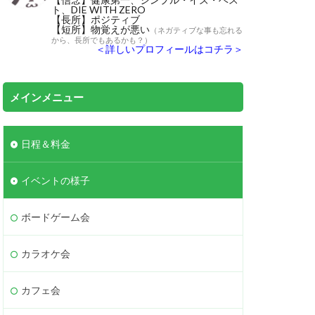
ト、DIE WITH ZERO
【長所】ポジティブ
【短所】物覚えが悪い
（ネガティブな事も忘れる
から、長所でもあるかも？）
＜詳しいプロフィールはコチラ＞
メインメニュー
日程＆料金
イベントの様子
ボードゲーム会
カラオケ会
カフェ会