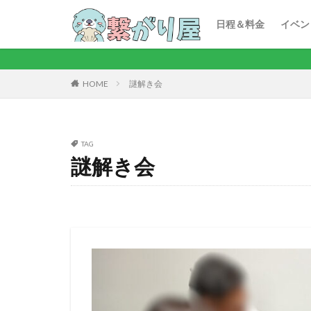
ボー
カラ
カフ
ビリ
謎解
おし
ボウ
プチ
キーワード
日程＆料金
イベン
ボー
カラ
カフ
ビリ
謎解
おし
ボウ
プチ
謎解き会
HOME
TAG
謎解き会