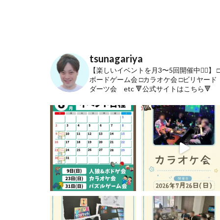
tsunagariya
【楽しいイベントを月3〜5回開催中🙋‍♂️】
ボードゲーム会
□カラオケ会
□ビリヤード
ダーツ会 etc
🔻公式サイトはこちら🔻