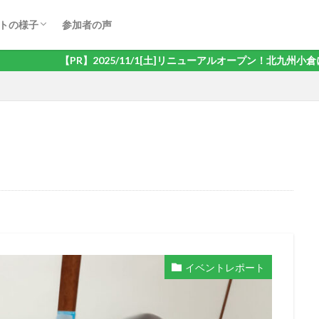
ドゲーム会
オケ会
ェ会
ヤード・ダーツ会
き会
ゃべり交流会
リング会
大会
トの様子
参加者の声
ドゲーム会
オケ会
ェ会
ヤード・ダーツ会
き会
ゃべり交流会
リング会
大会
【PR】2025/11/1[土]リニューアルオープン！北九州小倉にボー
イベントレポート