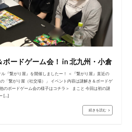
＆ボードゲーム会！ in 北九州・小倉
ークル『繋がり屋』を開催しましたー！ ＜『繋がり屋』直近の
の「繋がり屋（社交場）」 イベント内容は謎解き＆ボードゲ
＜他のボードゲーム会の様子はコチラ＞ まこと 今回は初の謎
[…]
続きを読む