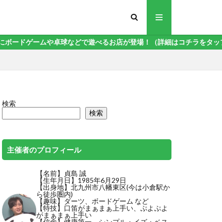
ドゲームや卓球などで遊べるお店が登場！（詳細はコチラをタップ）
検索
検索
主催者のプロフィール
【名前】貞島 誠
【生年月日】1985年6月29日
【出身地】北九州市八幡東区(今は小倉駅か
ら徒歩圏内)
【趣味】ダーツ、ボードゲーム など
【特技】
口笛がまぁまぁ上手い
、ぷよぷよ
がまぁまぁ上手い
【信念】健康第一、シンプル・イズ・ベス