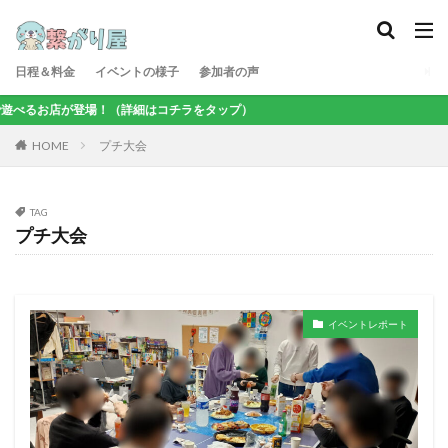
日程＆料金
イベントの様子
参加者の声
るお店が登場！（詳細はコチラをタップ）
プチ大会
HOME
TAG
プチ大会
イベントレポート