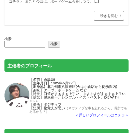
コチラ＞ まこと 今回は、ボードゲーム会をしつつ、 […]
続きを読む
検索
検索
主催者のプロフィール
【名前】貞島 誠
【生年月日】1985年6月29日
【出身地】北九州市八幡東区(今は小倉駅から徒歩圏内)
【趣味】ダーツ、ボードゲーム など
【特技】
口笛がまぁまぁ上手い
、ぷよぷよがまぁまぁ上手い
【信念】健康第一、シンプル・イズ・ベスト、DIE WITH
ZERO
【長所】ポジティブ
【短所】物覚えが悪い
（ネガティブな事も忘れるから、長所でも
あるかも？）
＜詳しいプロフィールはコチラ＞