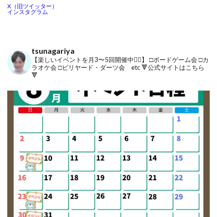
X（旧ツイッター）
インスタグラム
tsunagariya
【楽しいイベントを月3〜5回開催中🙋‍♂️】
□ボードゲーム会
□カ
ラオケ会
□ビリヤード・ダーツ会 etc
🔻公式サイトはこちら
🔻